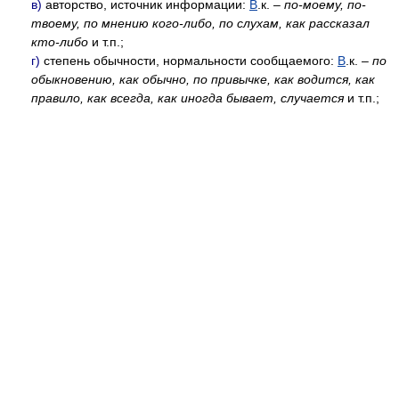
в)
авторство, источник информации:
В
.к. –
по-моему, по-
твоему, по мнению кого-либо, по слухам, как рассказал
кто-либо
и т.п.;
г)
степень обычности, нормальности сообщаемого:
В
.к. –
по
обыкновению, как обычно, по привычке, как водится, как
правило, как всегда, как иногда бывает, случается
и т.п.;