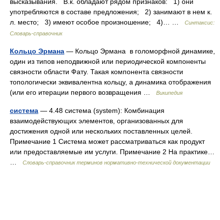
высказывания. В.к. обладают рядом признаков: 1) они
употребляются в составе предложения; 2) занимают в нем к.
л. место; 3) имеют особое произношение; 4)… …
Синтаксис:
Словарь-справочник
Кольцо Эрмана
— Кольцо Эрмана в голоморфной динамике,
один из типов неподвижной или периодической компоненты
связности области Фату. Такая компонента связности
топологически эквивалентна кольцу, а динамика отображения
(или его итерации первого возвращения …
Википедия
система
— 4.48 система (system): Комбинация
взаимодействующих элементов, организованных для
достижения одной или нескольких поставленных целей.
Примечание 1 Система может рассматриваться как продукт
или предоставляемые им услуги. Примечание 2 На практике…
…
Словарь-справочник терминов нормативно-технической документации