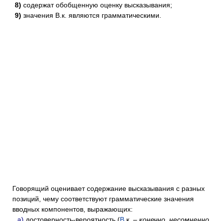
8)
содержат обобщенную оценку высказывания;
9)
значения В.к. являются грамматическими.
Говорящий оценивает содержание высказывания с разных
позиций, чему соответствуют грамматические значения
вводных компонентов, выражающих:
а)
достоверность-вероятность (
В
.к. –
конечно, несомненно,