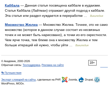
Каббала
— Данная статья посвящена каббале в иудаизме.
Статья Каббала (Лайтман) отражает другой подход к каббале.
Эта статья или раздел нуждается в переработке …
Википедия
Множество Жюлиа
— Множество Жюлиа. Точнее, это не само
множество (которое в данном случае состоит из несвязных
точек и не может быть нарисовано), а точки из его окрестности.
Чем ярче точка, тем ближе она к множеству Жюлиа и тем
больше итераций ей нужно, чтобы уйти …
Википедия
© Академик, 2000-2026
18+
Обратная связь:
Техподдержка
,
Реклама на сайте
👣 Путешествия
Экспорт словарей на сайты
, сделанные на PHP,
Joomla,
Drupal,
WordPress, MODx.