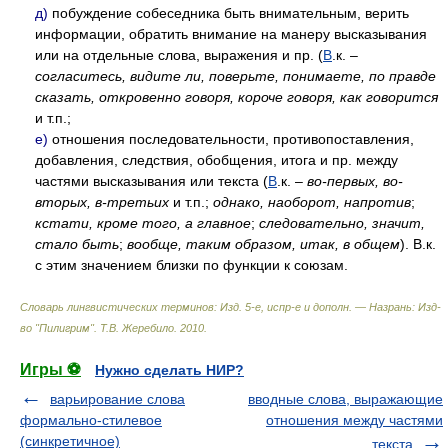
д)
побуждение собеседника быть внимательным, верить
информации, обратить внимание на манеру высказывания
или на отдельные слова, выражения и пр. (
В
.к. –
согласитесь, видите ли, поверьте, понимаете, по правде
сказать, откровенно говоря, короче говоря, как говорится
и т.п.;
е)
отношения последовательности, противопоставления,
добавления, следствия, обобщения, итога и пр. между
частями высказывания или текста (
В
.к. –
во-первых, во-
вторых, в-третьих
и т.п.;
однако, наоборот, напротив
;
кстати, кроме того, а главное
;
следовательно, значит,
стало быть
;
вообще, таким образом, итак, в общем
). В.к.
с этим значением близки по функции к союзам.
Словарь лингвистических терминов: Изд. 5-е, испр-е и дополн. — Назрань: Изд-
во "Пилигрим"
.
Т.В. Жеребило
.
2010
.
Игры ⚽
Нужно сделать НИР?
варьирование слова
вводные слова, выражающие
формально-стилевое
отношения между частями
(синкретичное)
текста